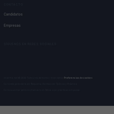
CONTACTO
Candidatos
Empresas
SÍGUENOS EN REDES SOCIALES
Insertia.net © 2026 Todos los derechos reservados
Preferencias de cookies
Curso de jardinería en Requena: Formación Teórica y Práctica
Curso auxiliar administrativa/o en Moià -con prácticas empresa-