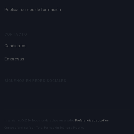
Publicar cursos de formación
CONTACTO
Candidatos
Empresas
SÍGUENOS EN REDES SOCIALES
Insertia.net © 2026 Todos los derechos reservados
Preferencias de cookies
Curso de jardinería en Toro: Formación Teórica y Práctica