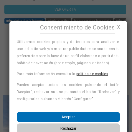
VER OFERTA
administrativo/a laboral
administrativo
incorporacion inmediata
administra
Consentimiento de Cookies
X
Utilizamos cookies propias y de terceros para analizar el
uso del sitio web y/o mostrar publicidad relacionada con tu
preferencia sobre la base de un perfil elaborado a partir de tu
hábito de navegación (por ejemplo, páginas visitadas).
Mostrando página 1 de 3 (Total 11)
Para más información consulta la
política de cookies
.
1
2
3
Puedes aceptar todas las cookies pulsando el botón
"Aceptar", rechazar su uso pulsando el botón "Rechazar" y
configurarlas pulsando el botón "Configurar".
Aceptar
Rechazar