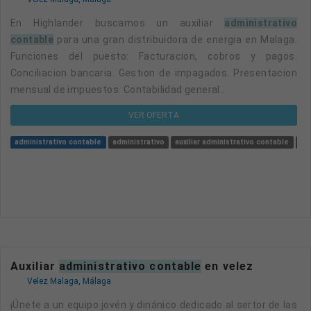
En Highlander buscamos un auxiliar
administrativo
contable
para una gran distribuidora de energia en Malaga.
Funciones del puesto: Facturacion, cobros y pagos.
Conciliacion bancaria. Gestion de impagados. Presentacion
mensual de impuestos. Contabilidad general...
VER OFERTA
administrativo contable
administrativo
auxiliar administrativo contable
aux
Auxiliar
administrativo contable
en velez
Velez Malaga, Málaga
¡Únete a un equipo jovén y dinánico dedicado al sertor de las