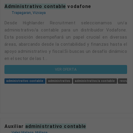
administrativo contable
vodafone
Trapagaran, Vizcaya
Desde Highlander Recruitment seleccionamos un/a
administrativo/a contable para un distribuidor Vodafone.
Esta posición desempeñará un papel crucial en diversas
áreas, abarcando desde la contabilidad y finanzas hasta el
apoyo administrativo y fiscal.Si buscas un desafío dinámico
en el sector de las t...
VER OFERTA
administrativo contable
administrativo
administrativo/a contable
recruit
Auxiliar
administrativo contable
Velez Malaga, Málaga