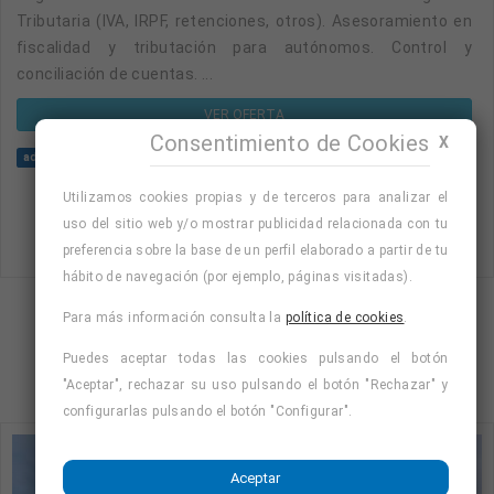
Tributaria (IVA, IRPF, retenciones, otros). Asesoramiento en
fiscalidad y tributación para autónomos. Control y
conciliación de cuentas. ...
VER OFERTA
Consentimiento de Cookies
X
administrativo contable
administrativo
contable y fiscal
fiscal y contable
Utilizamos cookies propias y de terceros para analizar el
uso del sitio web y/o mostrar publicidad relacionada con tu
preferencia sobre la base de un perfil elaborado a partir de tu
hábito de navegación (por ejemplo, páginas visitadas).
Para más información consulta la
política de cookies
.
Mostrando página 1 de 5 (Total 19)
Puedes aceptar todas las cookies pulsando el botón
1
2
3
4
"Aceptar", rechazar su uso pulsando el botón "Rechazar" y
configurarlas pulsando el botón "Configurar".
Aceptar