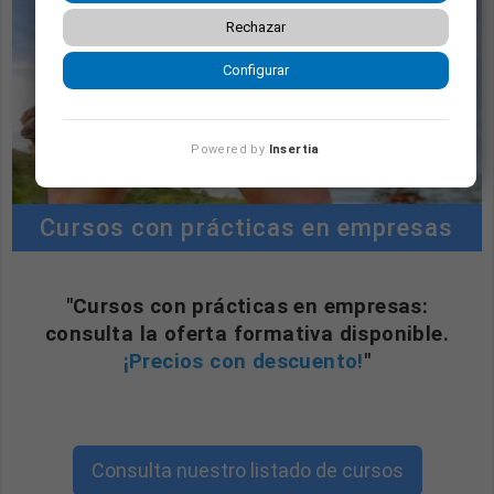
Rechazar
Configurar
Powered by
Insertia
Cursos con prácticas en empresas
"Cursos con prácticas en empresas:
consulta la oferta formativa disponible.
¡Precios con descuento!
"
Consulta nuestro listado de cursos