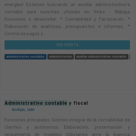
energías! Estamos buscando un auxiliar administrativo/a
contable para nuestras oficinas en Velez - Málaga
Funciones a desarrollar: * Contabilidad y Facturación. *
Elaboración de analíticas, presupuestos e informes. *
Control de pagos y...
VER OFERTA
administrativo contable
administrativo
auxiliar administrativo contable
adm
administrativo contable
y fiscal
Andújar, Jaén
Funciones principales: Gestión integral de la contabilidad de
clientes y autónomos Elaboración, presentación y
seguimiento de modelos tributarios ante la Agencia