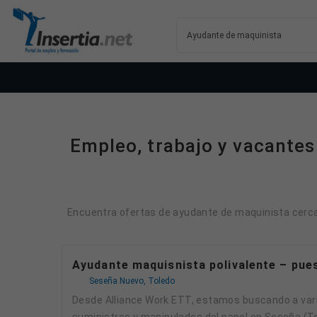
Empleo, trabajo y vacantes
Encuentra ofertas de ayudante de maquinista cerca d
Ayudante maquisnista polivalente – pue
Seseña Nuevo, Toledo
Desde Alliance Work ETT, estamos buscando a varios/as ayudantes/as de maquinista con bobinas para trabajar en importante cliente del sector de
suministros y manipulados del papel en Seseña (T