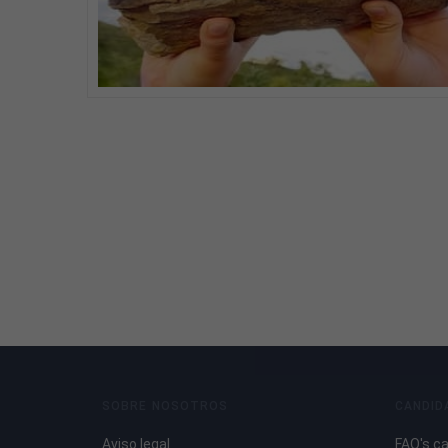
SOBRE NOSOTROS
CANDID
Aviso legal
FAQ's c