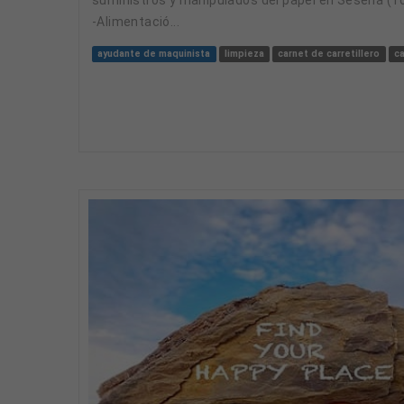
-Alimentació...
ayudante de maquinista
limpieza
carnet de carretillero
ca