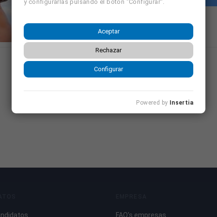
y configurarlas pulsando el botón "Configurar".
Aceptar
Rechazar
Configurar
Powered by
Insertia
ATOS
EMPRESA
andidatos
FAQ's empresas