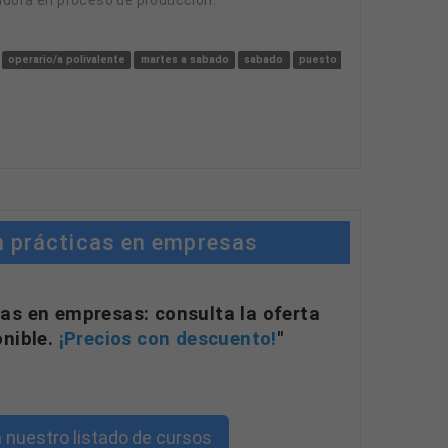
operario/a polivalente
martes a sabado
sabado
puesto estable
lunes a v
n prácticas en empresas
as en empresas: consulta la oferta
onible.
¡Precios con descuento!
"
 nuestro listado de cursos