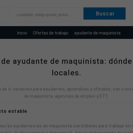
Localidad, código postal, provincia
Inicio
Ofertas de trabajo
ayudante de maquinista
 de ayudante de maquinista: dónde
locales.
e ti: vacantes para ayudantes, aprendices y oficiales, con o sin
de maquinista, agencias de empleo y ETT.
sto estable
oledo) ¿Cuáles serán tus funciones? -Apoyo al maquinista de cort