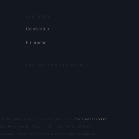
CONTACTO
Candidatos
Empresas
SÍGUENOS EN REDES SOCIALES
Insertia.net © 2026 Todos los derechos reservados
Preferencias de cookies
Curso de jardinería en El Escorial: Formación Teórica y Práctica
Curso auxiliar administrativa/o en Corvera -con prácticas empresa-