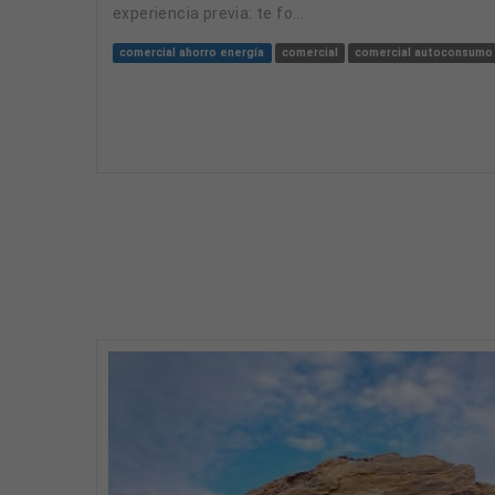
experiencia previa: te fo...
comercial ahorro energía
comercial
comercial autoconsumo