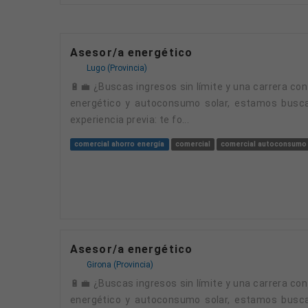
Asesor/a energético
Lugo (Provincia)
🔋💼 ¿Buscas ingresos sin límite y una carrera con futuro? ¡Esta es tu oportunidad! 💼🔋 En ValfryX, empresa especializada en soluciones de ahorro
energético y autoconsumo solar, estamos busca
experiencia previa: te fo...
comercial ahorro energía
comercial
comercial autoconsumo
Asesor/a energético
Girona (Provincia)
🔋💼 ¿Buscas ingresos sin límite y una carrera con futuro? ¡Esta es tu oportunidad! 💼🔋 En ValfryX, empresa especializada en soluciones de ahorro
energético y autoconsumo solar, estamos busca