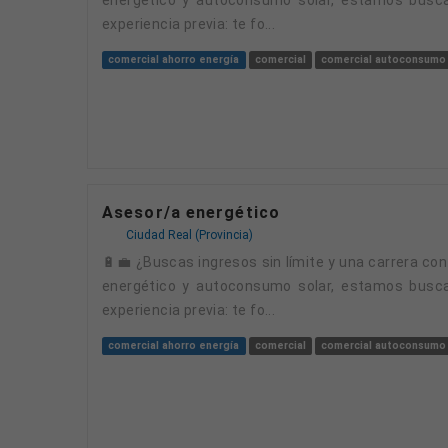
experiencia previa: te fo...
comercial ahorro energía
comercial
comercial autoconsumo
Asesor/a energético
Ciudad Real (Provincia)
🔋💼 ¿Buscas ingresos sin límite y una carrera con futuro? ¡Esta es tu oportunidad! 💼🔋 En ValfryX, empresa especializada en soluciones de ahorro
energético y autoconsumo solar, estamos busca
experiencia previa: te fo...
comercial ahorro energía
comercial
comercial autoconsumo