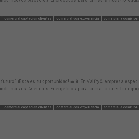
comercial captacion clientes
comercial con experiencia
comercial a comision
ndo nuevos Asesores Energéticos para unirse a nuestro equi
comercial captacion clientes
comercial con experiencia
comercial a comision