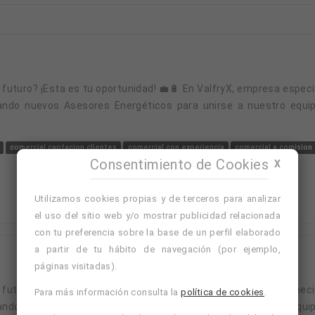
ndo nuevos Asesores Energéticos para unirse a nuestro equi
comercial captacion clientes
comercial con experiencia
comercial a comision
Consentimiento de Cookies
X
Utilizamos cookies propias y de terceros para analizar
el uso del sitio web y/o mostrar publicidad relacionada
con tu preferencia sobre la base de un perfil elaborado
a partir de tu hábito de navegación (por ejemplo,
páginas visitadas).
Para más información consulta la
política de cookies
.
ndo nuevos Asesores Energéticos para unirse a nuestro equi