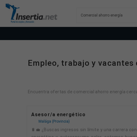
Empleo, trabajo y vacantes 
Encuentra ofertas de comercial ahorro energía cerca 
Asesor/a energético
Malága (Provincia)
🔋💼 ¿Buscas ingresos sin límite y una carrera con futuro? ¡Esta es tu oportunidad! 💼🔋 En ValfryX, empresa especializada en soluciones de ahorro
energético y autoconsumo solar, estamos busca