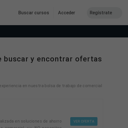
Buscar cursos
Acceder
Regístrate
e buscar y encontrar ofertas
 experiencia en nuestra bolsa de trabajo de comercial
VER OFERTA
po comercial. 👉 NO necesitas