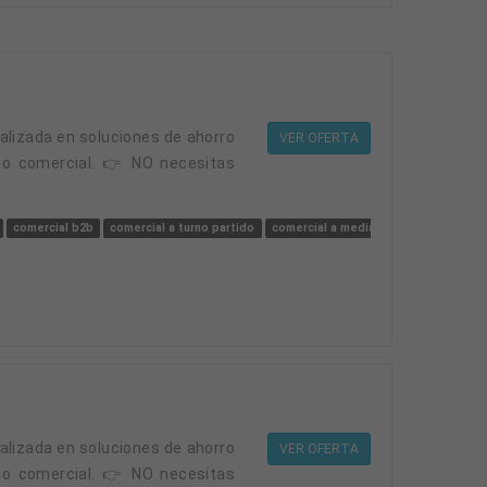
VER OFERTA
po comercial. 👉 NO necesitas
comercial b2b
comercial a turno partido
comercial a media jornada
solar
VER OFERTA
po comercial. 👉 NO necesitas