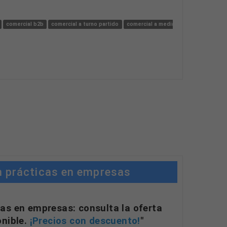
comercial b2b
comercial a turno partido
comercial a media jornada
solar
n prácticas en empresas
as en empresas: consulta la oferta
onible.
¡Precios con descuento!
"