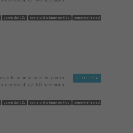
comercial b2b
comercial a turno partido
comercial a media jornada
solar
VER OFERTA
po comercial. 👉 NO necesitas
comercial b2b
comercial a turno partido
comercial a media jornada
solar