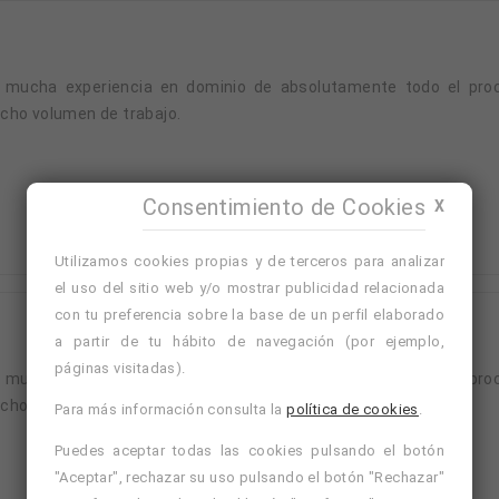
 mucha experiencia en dominio de absolutamente todo el proc
cho volumen de trabajo.
Consentimiento de Cookies
X
Utilizamos cookies propias y de terceros para analizar
el uso del sitio web y/o mostrar publicidad relacionada
con tu preferencia sobre la base de un perfil elaborado
a partir de tu hábito de navegación (por ejemplo,
páginas visitadas).
 mucha experiencia en dominio de absolutamente todo el proc
cho volumen de trabajo.
Para más información consulta la
política de cookies
.
Puedes aceptar todas las cookies pulsando el botón
"Aceptar", rechazar su uso pulsando el botón "Rechazar"