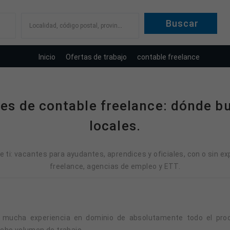
Localidad, código postal, provincia
Inicio
Ofertas de trabajo
contable freelance
tes de contable freelance: dónde bu
locales.
 ti: vacantes para ayudantes, aprendices y oficiales, con o sin ex
freelance, agencias de empleo y ETT.
 mucha experiencia en dominio de absolutamente todo el proc
cho volumen de trabajo.