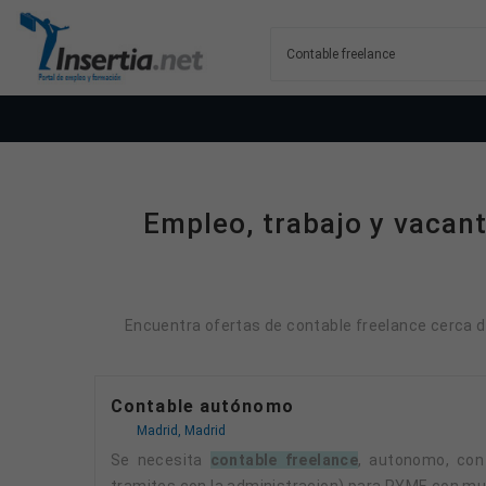
Empleo, trabajo y vacan
Encuentra ofertas de contable freelance cerca de
Contable autónomo
Madrid, Madrid
Se necesita
contable freelance
, autonomo, con
tramites con la administracion) para PYME con mu