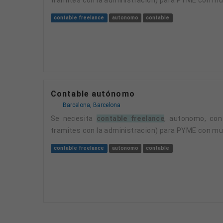
contable freelance
autonomo
contable
Contable autónomo
Barcelona, Barcelona
Se necesita
contable freelance
, autonomo, con
tramites con la administracion) para PYME con mu
contable freelance
autonomo
contable