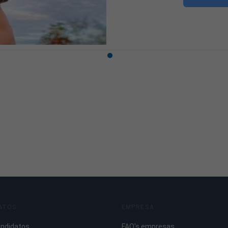
ATOS
EMPRESA
andidatos
FAQ's empresas