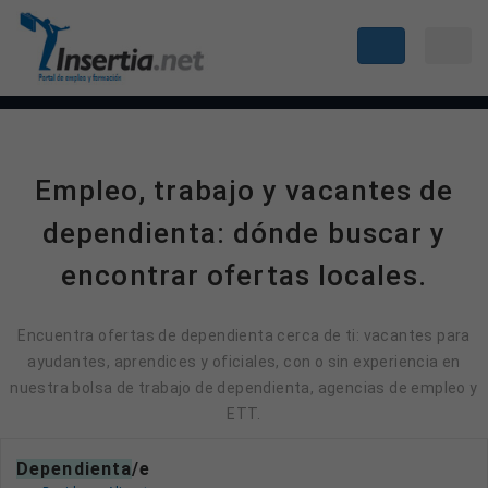
Empleo, trabajo y vacantes de
dependienta: dónde buscar y
encontrar ofertas locales.
Encuentra ofertas de dependienta cerca de ti: vacantes para
ayudantes, aprendices y oficiales, con o sin experiencia en
nuestra bolsa de trabajo de dependienta, agencias de empleo y
ETT.
dependienta
/e