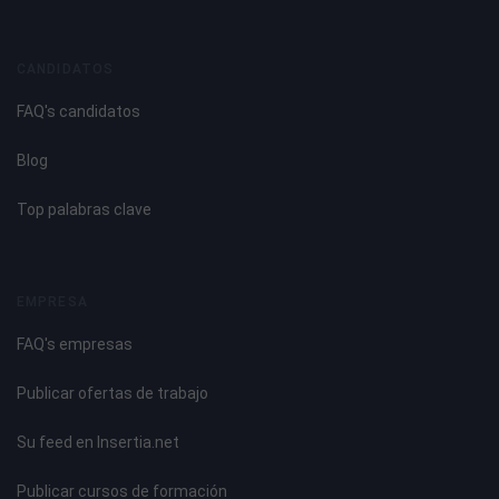
CANDIDATOS
FAQ's candidatos
Blog
Top palabras clave
EMPRESA
FAQ's empresas
Publicar ofertas de trabajo
Su feed en Insertia.net
Publicar cursos de formación