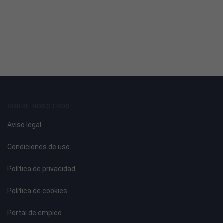
SOBRE NOSOTROS
Aviso legal
Condiciones de uso
Política de privacidad
Política de cookies
Portal de empleo