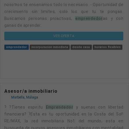
nosotros te ensenamos todo lo necesario. - Oportunidad de
crecimiento sin limites, solo los que tu te pongas.
Buscamos personas proactivas,
emprendedor
as y con
ganas de aprender.
VER OFERTA
emprendedor
incorporacion inmediata
desde casa
horarios flexibles
Asesor/a inmobiliario
Marbella, Málaga
? ?Tienes espiritu
emprendedor
y suenas con libertad
financiera? ?Esta es tu oportunidad en la Costa del Sol!
RE/MAX, la red inmobiliaria No1 del mundo, esta en
busqueda de nuevos asesores inmobiliarios con mentalidad