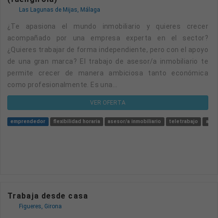
Las Lagunas de Mijas, Málaga
¿Te apasiona el mundo inmobiliario y quieres crecer
acompañado por una empresa experta en el sector?
¿Quieres trabajar de forma independiente, pero con el apoyo
de una gran marca? El trabajo de asesor/a inmobiliario te
permite crecer de manera ambiciosa tanto económica
como profesionalmente. Es una...
VER OFERTA
emprendedor
flexibilidad horaria
asesor/a inmobiliario
teletrabajo
ases
Trabaja desde casa
Figueres, Girona