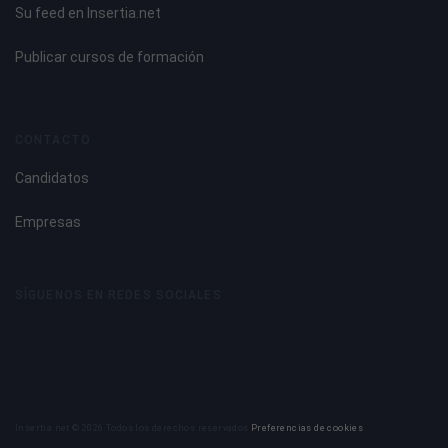
Su feed en Insertia.net
Publicar cursos de formación
CONTACTO
Candidatos
Empresas
SÍGUENOS EN REDES SOCIALES
Insertia.net © 2026 Todos los derechos reservados
Preferencias de cookies