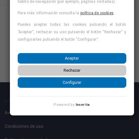
hábito de navegación (por ejemplo, páginas visitadas).
Para más información consulta la
política de cookies
.
Puedes aceptar todas las cookies pulsando el botón
"Aceptar", rechazar su uso pulsando el botón "Rechazar" y
configurarlas pulsando el botón "Configurar".
Aceptar
Rechazar
Configurar
SOBRE NOSOTROS
Powered by
Insertia
Aviso legal
Condiciones de uso