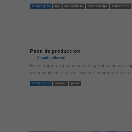
metalurgica
fijo
almacenista
contrato fijo
almacenero
Peon de produccion
Alicante, Alicante
Necesitamos varios peones de produccion con exp
responsable de realizar tareas fundamentales en e
metalurgica
peones
peon