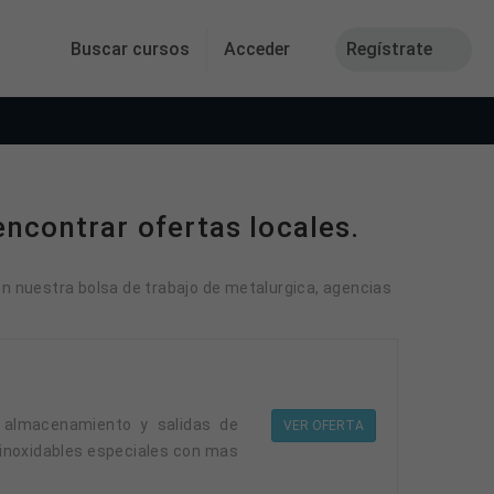
Buscar cursos
Acceder
Regístrate
ncontrar ofertas locales.
en nuestra bolsa de trabajo de metalurgica, agencias
VER OFERTA
e inoxidables especiales con mas