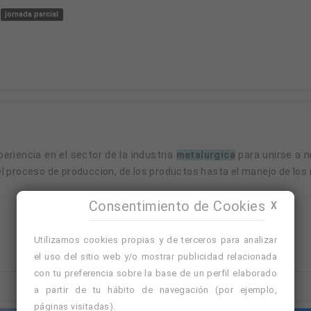
jornada parcial
eriencia en el sector de la industria
metalurgica
para unirse a n
l proceso de produccion, de los productos hasta el manejo de los 
Consentimiento de Cookies
X
Utilizamos cookies propias y de terceros para analizar
el uso del sitio web y/o mostrar publicidad relacionada
con tu preferencia sobre la base de un perfil elaborado
a partir de tu hábito de navegación (por ejemplo,
páginas visitadas).