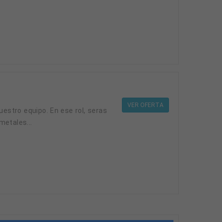
VER OFERTA
uestro equipo. En ese rol, seras
metales...