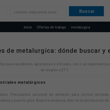
Localidad, código postal, provincia
Inicio
Ofertas de trabajo
metalurgica
es de metalurgica: dónde buscar y e
tes para ayudantes, aprendices y oficiales, con o sin experiencia 
de empleo y ETT.
ustriales metalúrgicos
vadora y puente grúa. Nuestra empresa, líder en la distribución d