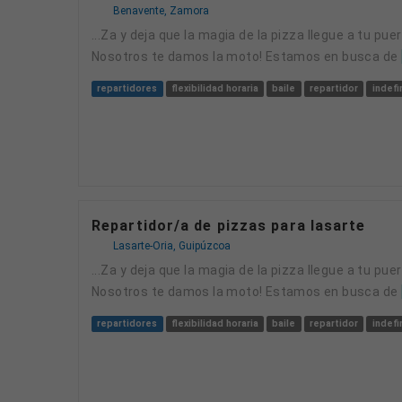
Benavente, Zamora
...za y deja que la magia de la pizza llegue a tu puerta! ?Porque la vida es mejor con una porcion en la mano! ?Te gustaria ser el heroe de las pizzas? ?
Nosotros te damos la moto! Estamos en busca de
repartidores
flexibilidad horaria
baile
repartidor
indefi
Repartidor/a de pizzas para lasarte
Lasarte-Oria, Guipúzcoa
...za y deja que la magia de la pizza llegue a tu puerta! ?Porque la vida es mejor con una porcion en la mano! ?Te gustaria ser el heroe de las pizzas? ?
Nosotros te damos la moto! Estamos en busca de
repartidores
flexibilidad horaria
baile
repartidor
indefi