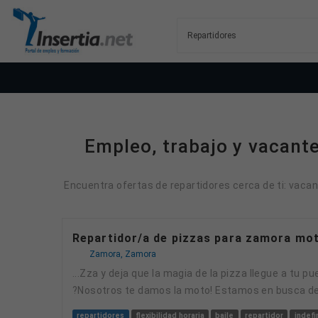
Empleo, trabajo y vacante
Encuentra ofertas de repartidores cerca de ti: vacan
Repartidor/a de pizzas para zamora mo
Zamora, Zamora
...zza y deja que la magia de la pizza llegue a tu puerta! ?Porque la vida es mejor con una porcion en la mano! ?Te gustaria ser el heroe de las pizzas?
?Nosotros te damos la moto! Estamos en busca d
repartidores
flexibilidad horaria
baile
repartidor
indefi