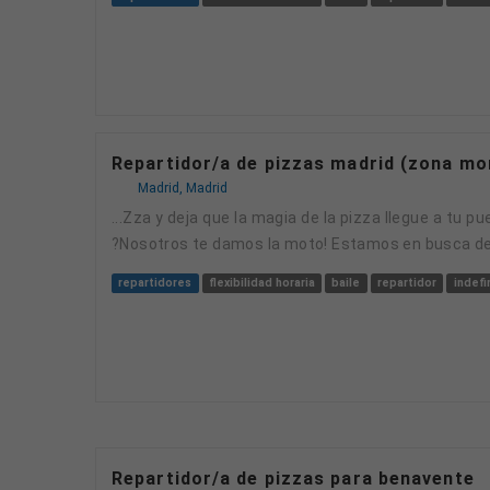
Repartidor/a de pizzas madrid (zona mo
Madrid, Madrid
...zza y deja que la magia de la pizza llegue a tu puerta! ?Porque la vida es mejor con una porcion en la mano! ?Te gustaria ser el heroe de las pizzas?
?Nosotros te damos la moto! Estamos en busca d
repartidores
flexibilidad horaria
baile
repartidor
indefi
Repartidor/a de pizzas para benavente