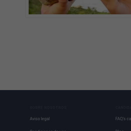
SOBRE NOSOTROS
CANDID
Aviso legal
FAQ's c