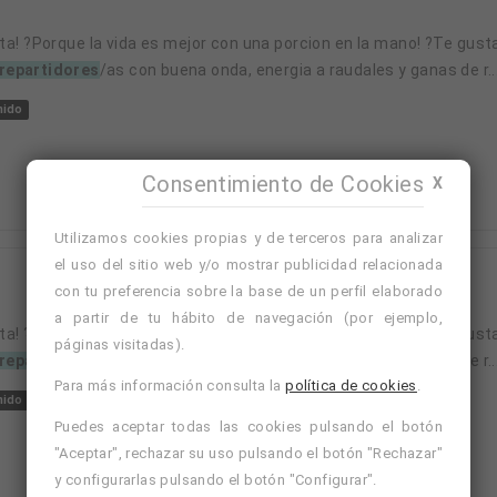
repartidores
/as con buena onda, energia a raudales y ganas de r..
nido
Consentimiento de Cookies
X
Utilizamos cookies propias y de terceros para analizar
el uso del sitio web y/o mostrar publicidad relacionada
con tu preferencia sobre la base de un perfil elaborado
a partir de tu hábito de navegación (por ejemplo,
páginas visitadas).
repartidores
/as con buena onda, energia a raudales y ganas de r..
Para más información consulta la
política de cookies
.
nido
Puedes aceptar todas las cookies pulsando el botón
"Aceptar", rechazar su uso pulsando el botón "Rechazar"
y configurarlas pulsando el botón "Configurar".