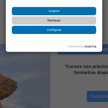
Aceptar
Mostrando página 1 de 61 (Total 243)
Rechazar
1
2
3
4
…
61
Configurar
Powered by
Insertia
Cursos co
"Cursos con práctic
formativa disp
Consulta