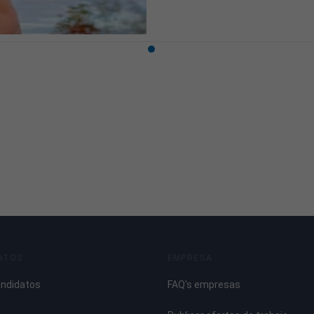
ATOS
EMPRESA
andidatos
FAQ's empresas