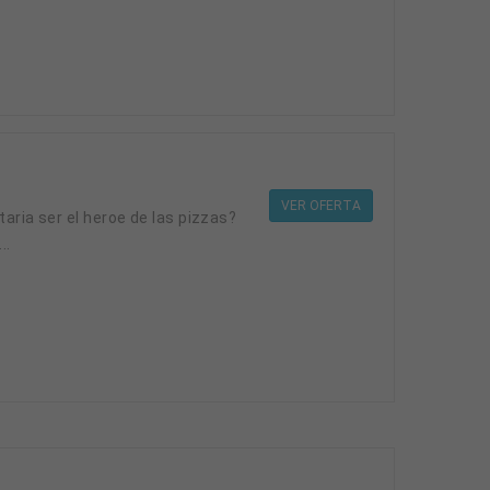
VER OFERTA
..