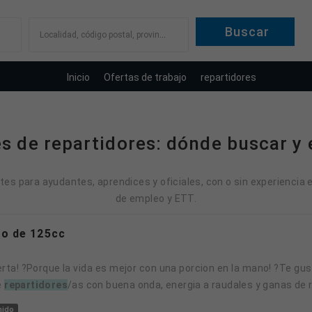
Localidad, código postal, provincia
Inicio
Ofertas de trabajo
repartidores
s de repartidores: dónde buscar y 
tes para ayudantes, aprendices y oficiales, con o sin experiencia 
de empleo y ETT.
to de 125cc
e
repartidores
/as con buena onda, energia a raudales y ganas de r.
nido