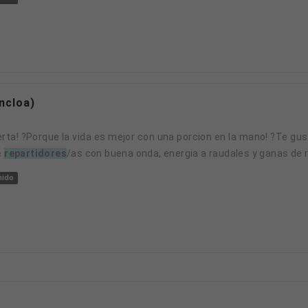
ncloa)
e
repartidores
/as con buena onda, energia a raudales y ganas de r.
nido