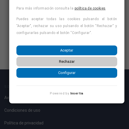
Para más información consulta la
política de cookies
.
Puedes aceptar todas las cookies pulsando el botón
"Aceptar", rechazar su uso pulsando el botón "Rechazar" y
configurarlas pulsando el botón "Configurar".
Aceptar
Rechazar
Configurar
SOBRE NOSOTROS
Powered by
Insertia
Aviso legal
Condiciones de uso
Política de privacidad