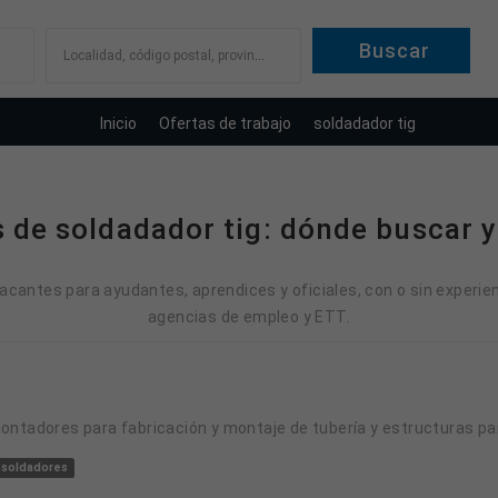
Localidad, código postal, provincia
Inicio
Ofertas de trabajo
soldadador tig
 de soldadador tig: dónde buscar y
vacantes para ayudantes, aprendices y oficiales, con o sin experien
agencias de empleo y ETT.
montadores para fabricación y montaje de tubería y estructuras par
soldadores