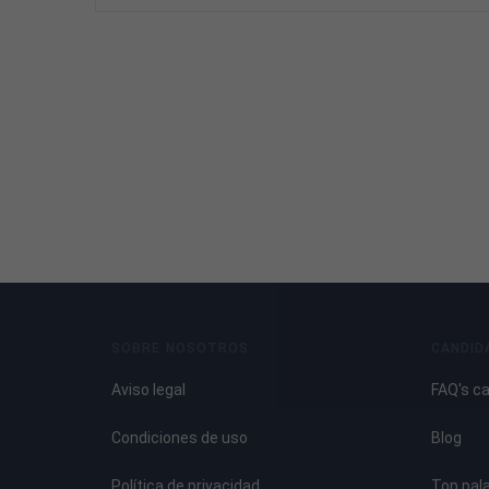
SOBRE NOSOTROS
CANDID
Aviso legal
FAQ's c
Condiciones de uso
Blog
Política de privacidad
Top pal