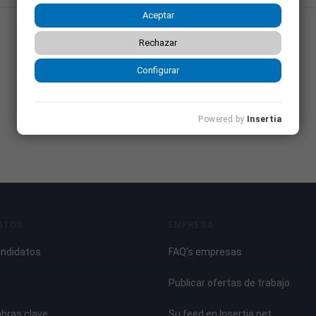
Aceptar
Rechazar
Configurar
Powered by
Insertia
ATOS
EMPRESA
andidatos
FAQ's empresas
Publicar ofertas de trabajo
abras clave
Su feed en Insertia.net