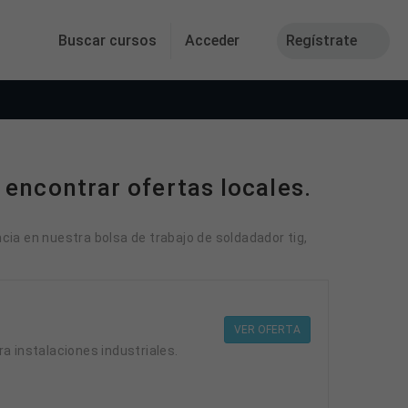
Buscar cursos
Acceder
Regístrate
 encontrar ofertas locales.
cia en nuestra bolsa de trabajo de soldadador tig,
VER OFERTA
a instalaciones industriales.