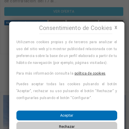
de contratacion: del 17 al...
VER OFERTA
sustitucion de vacaciones
temporal
contrato temporal
enfermero/a para 
Consentimiento de Cookies
X
Utilizamos cookies propias y de terceros para analizar el
uso del sitio web y/o mostrar publicidad relacionada con tu
preferencia sobre la base de un perfil elaborado a partir de tu
hábito de navegación (por ejemplo, páginas visitadas).
Mostrando página 1 de 3 (Total 9)
Para más información consulta la
política de cookies
.
1
2
3
Puedes aceptar todas las cookies pulsando el botón
"Aceptar", rechazar su uso pulsando el botón "Rechazar" y
configurarlas pulsando el botón "Configurar".
Aceptar
Rechazar