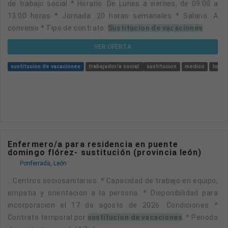
de trabajo social * Horario: De Lunes a viernes, de 09:00 a
13:00 horas * Jornada: 20 horas semanales * Salario: A
convenio * Tipo de contrato:
Sustitucion de vacaciones
VER OFERTA
sustitucion de vacaciones
trabajador/a social
sustitucion
medico
lunes
Enfermero/a para residencia en puente
domingo flórez- sustitución (provincia león)
Ponferrada, León
...centros sociosanitarios. * Capacidad de trabajo en equipo,
empatia y orientacion a la persona. * Disponibilidad para
incorporacion el 17 de agosto de 2026. Condiciones *
Contrato temporal por
sustitucion de vacaciones
. * Periodo