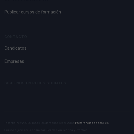
Publicar cursos de formación
CONTACTO
Candidatos
Empresas
SÍGUENOS EN REDES SOCIALES
Insertia.net © 2026 Todos los derechos reservados
Preferencias de cookies
Curso de jardinería en Gáldar: Formación Teórica y Práctica