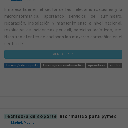
Empresa líder en el sector de las Telecomunicaciones y la
microinformática, aportando servicios de suministro,
reparación, instalación y mantenimiento a nivel nacional,
resolución de incidencias per call, servicios logísticos, etc.
Nuestros clientes se engloban las mayores compañías en el
sector de...
VER OFERTA
tecnico/a de soporte
tecnico/a microinformatico
operadoras
modelo
m
técnico/a de soporte
informático para pymes
Madrid, Madrid