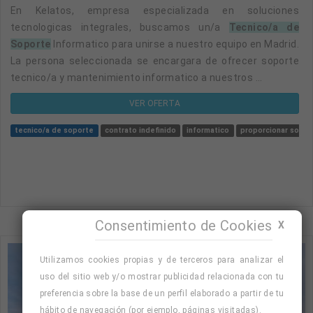
En Kelatos, empresa especializada en soluciones
tecnologicas integrales, buscamos un/a
Tecnico/a de
Soporte
Informatico para unirse a nuestro equipo en Madrid.
La persona seleccionada se encargara de ofrecer soporte
tecnico/a y mantenimiento informatico a nuestros ...
VER OFERTA
tecnico/a de soporte
contrato indefinido
informatico
proporcionar sopor
Consentimiento de Cookies
X
Utilizamos cookies propias y de terceros para analizar el
uso del sitio web y/o mostrar publicidad relacionada con tu
preferencia sobre la base de un perfil elaborado a partir de tu
hábito de navegación (por ejemplo, páginas visitadas).