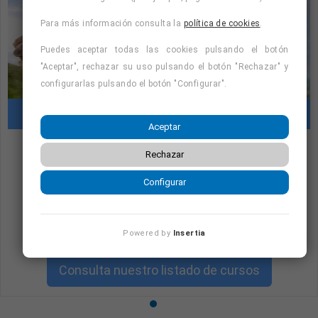
Para más información consulta la
política de cookies
.
Puedes aceptar todas las cookies pulsando el botón
"Aceptar", rechazar su uso pulsando el botón "Rechazar" y
configurarlas pulsando el botón "Configurar".
Cursos con prácticas en empresas
Aceptar
Rechazar
"Cursos con prácticas en empresas:
consulta la oferta formativa disponible.
Configurar
¡Precios con descuento!
"
Powered by
Insertia
Consulta nuestro listado de cursos