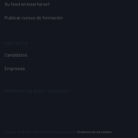
Su feed en Insertia.net
Publicar cursos de formación
CONTACTO
Candidatos
Empresas
SÍGUENOS EN REDES SOCIALES
Insertia.net © 2026 Todos los derechos reservados
Preferencias de cookies