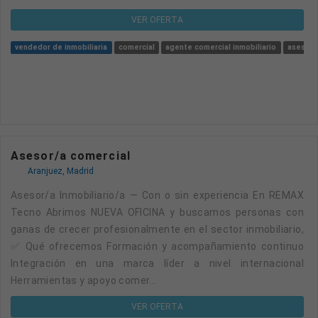
VER OFERTA
vendedor de inmobiliaria
comercial
agente comercial inmobiliario
asesor/
Asesor/a comercial
Aranjuez, Madrid
Asesor/a Inmobiliario/a — Con o sin experiencia En REMAX
Tecno Abrimos NUEVA OFICINA y buscamos personas con
ganas de crecer profesionalmente en el sector inmobiliario,
✅ Qué ofrecemos Formación y acompañamiento continuo
Integración en una marca líder a nivel internacional
Herramientas y apoyo comer...
VER OFERTA