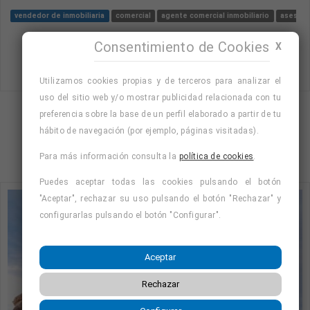
vendedor de inmobiliaria
comercial
agente comercial inmobiliario
asesor/a
Consentimiento de Cookies
X
Utilizamos cookies propias y de terceros para analizar el
uso del sitio web y/o mostrar publicidad relacionada con tu
preferencia sobre la base de un perfil elaborado a partir de tu
Mostrando página 1 de 2 (Total 7)
hábito de navegación (por ejemplo, páginas visitadas).
1
2
Para más información consulta la
política de cookies
.
Puedes aceptar todas las cookies pulsando el botón
"Aceptar", rechazar su uso pulsando el botón "Rechazar" y
configurarlas pulsando el botón "Configurar".
Aceptar
Rechazar