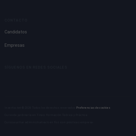
CONTACTO
Candidatos
Empresas
SÍGUENOS EN REDES SOCIALES
Insertia.net © 2026 Todos los derechos reservados
Preferencias de cookies
Curso de jardinería en Tineo: Formación Teórica y Práctica
Curso auxiliar administrativa/o en Foz -con prácticas empresa-