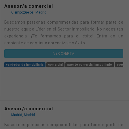
Asesor/a comercial
Ciempozuelos, Madrid
Buscamos personas comprometidas para formar parte de
nuestro equipo Líder en el Sector Inmobiliario. No necesitas
experiencia, ¡Te formamos para el éxito! Entra en un
ambiente de continuo aprendizaje y éxito.
VER OFERTA
vendedor de inmobiliaria
comercial
agente comercial inmobiliario
asesor/
Asesor/a comercial
Madrid, Madrid
Buscamos personas comprometidas para formar parte de