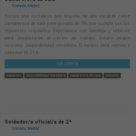
Coslada, Madrid
Somos una cocteleria que dispone de una vacante como
camarero/a de sala para jornada de 7H, que cumpla con los
siguientes requisitos: Experiencia con bandeja y vehículo
para desplazarse al centro de trabajo. Salario según
convenio. Disponibilidad inmediata. El horario será viernes y
sábados de 21:0...
VER OFERTA
camarero
disponibilidad inmediata
camarero/a de sala
sabados
Soldador/a oficial/a de 2ª
Coslada, Madrid