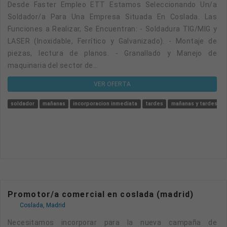
Desde Faster Empleo ETT Estamos Seleccionando Un/a
Soldador/a Para Una Empresa Situada En Coslada. Las
Funciones a Realizar, Se Encuentran: - Soldadura TIG/MIG y
LASER (Inoxidable, Ferrítico y Galvanizado). - Montaje de
piezas, lectura de planos. - Granallado y Manejo de
maquinaria del sector de...
VER OFERTA
soldador
mañanas
incorporacion inmediata
tardes
mañanas y tardes
Promotor/a comercial en coslada (madrid)
Coslada, Madrid
Necesitamos incorporar para la nueva campaña de