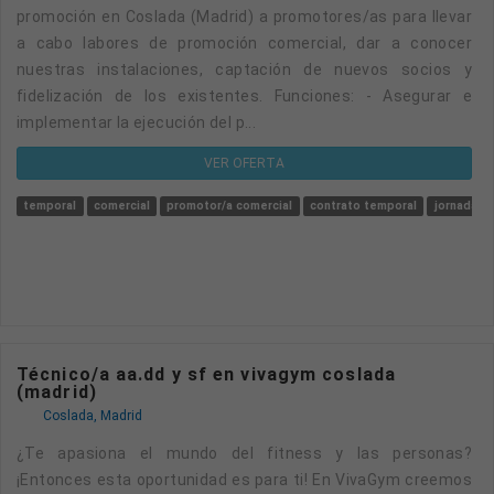
promoción en Coslada (Madrid) a promotores/as para llevar
a cabo labores de promoción comercial, dar a conocer
nuestras instalaciones, captación de nuevos socios y
fidelización de los existentes. Funciones: - Asegurar e
implementar la ejecución del p...
VER OFERTA
temporal
comercial
promotor/a comercial
contrato temporal
jornada pa
Técnico/a aa.dd y sf en vivagym coslada
(madrid)
Coslada, Madrid
¿Te apasiona el mundo del fitness y las personas?
¡Entonces esta oportunidad es para ti! En VivaGym creemos