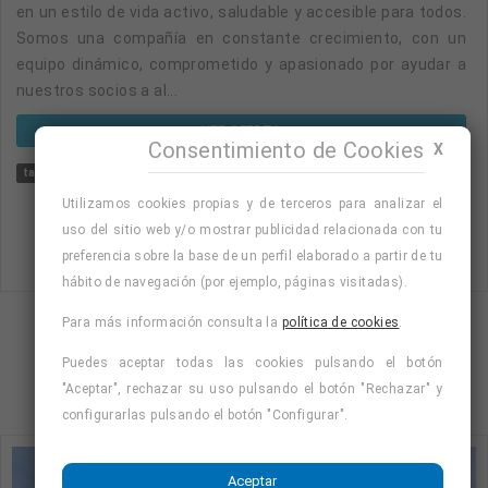
en un estilo de vida activo, saludable y accesible para todos.
Somos una compañía en constante crecimiento, con un
equipo dinámico, comprometido y apasionado por ayudar a
nuestros socios a al...
VER OFERTA
Consentimiento de Cookies
X
tafad
jornada parcial
contrato indefinido
indefinido
Utilizamos cookies propias y de terceros para analizar el
uso del sitio web y/o mostrar publicidad relacionada con tu
preferencia sobre la base de un perfil elaborado a partir de tu
hábito de navegación (por ejemplo, páginas visitadas).
Para más información consulta la
política de cookies
.
Mostrando página 1 de 3 (Total 9)
Puedes aceptar todas las cookies pulsando el botón
1
2
3
"Aceptar", rechazar su uso pulsando el botón "Rechazar" y
configurarlas pulsando el botón "Configurar".
Aceptar