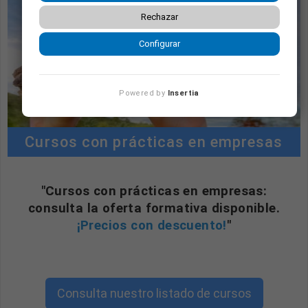
Rechazar
Configurar
Powered by
Insertia
Cursos con prácticas en empresas
"Cursos con prácticas en empresas:
consulta la oferta formativa disponible.
¡Precios con descuento!
"
Consulta nuestro listado de cursos