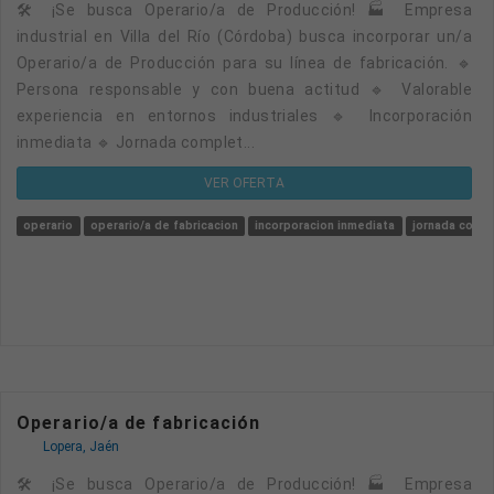
🛠️ ¡Se busca Operario/a de Producción! 🏭 Empresa
industrial en Villa del Río (Córdoba) busca incorporar un/a
Operario/a de Producción para su línea de fabricación. 🔹
Persona responsable y con buena actitud 🔹 Valorable
experiencia en entornos industriales 🔹 Incorporación
inmediata 🔹 Jornada complet...
VER OFERTA
operario
operario/a de fabricacion
incorporacion inmediata
jornada comp
Operario/a de fabricación
Lopera, Jaén
🛠️ ¡Se busca Operario/a de Producción! 🏭 Empresa