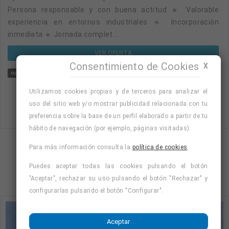
Persona responsable y con buena actitud 🔹 Valorable
experiencia en entornos industriales 🔹 Incorporación
inmediata 🔹 Jornada complet...
VER OFERTA
Consentimiento de Cookies
X
operario
operario/a de fabricacion
incorporacion inmediata
jornada comp
Utilizamos cookies propias y de terceros para analizar el
uso del sitio web y/o mostrar publicidad relacionada con tu
preferencia sobre la base de un perfil elaborado a partir de tu
hábito de navegación (por ejemplo, páginas visitadas).
Para más información consulta la
política de cookies
.
Mostrando página 1 de 27 (Total 105)
Puedes aceptar todas las cookies pulsando el botón
1
2
3
4
…
27
"Aceptar", rechazar su uso pulsando el botón "Rechazar" y
configurarlas pulsando el botón "Configurar".
Aceptar