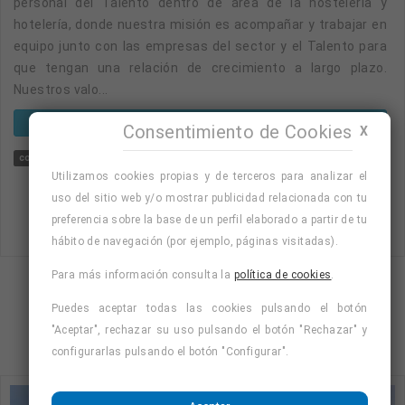
personal del Talento dentro de área de la hostelería y
hotelería, donde nuestra misión es acompañar y trabajar en
equipo junto con las empresas del sector y el Talento para
que tengan una relación de crecimiento a largo plazo.
Nuestros valo...
VER OFERTA
Consentimiento de Cookies
X
contrato laboral indefinido
jefe/a mantenimiento
indefinido
Utilizamos cookies propias y de terceros para analizar el
uso del sitio web y/o mostrar publicidad relacionada con tu
preferencia sobre la base de un perfil elaborado a partir de tu
hábito de navegación (por ejemplo, páginas visitadas).
Para más información consulta la
política de cookies
.
Mostrando página 3 de 55 (Total 220)
Puedes aceptar todas las cookies pulsando el botón
2
3
4
5
…
55
"Aceptar", rechazar su uso pulsando el botón "Rechazar" y
configurarlas pulsando el botón "Configurar".