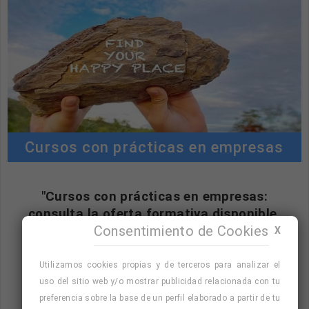
Cursos con prácticas en empresas
"Cursos con prácticas en empresas:
consulta la oferta formativa disponible.
Consentimiento de Cookies
¡Precios con descuento!
"
X
Utilizamos cookies propias y de terceros para analizar el
uso del sitio web y/o mostrar publicidad relacionada con tu
Consulta nuestro listado de cursos
preferencia sobre la base de un perfil elaborado a partir de tu