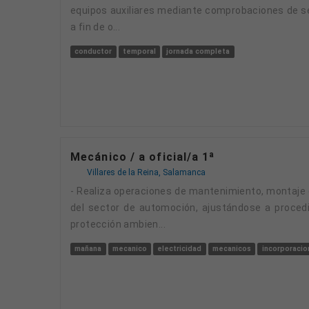
equipos auxiliares mediante comprobaciones de seg
a fin de o...
conductor
temporal
jornada completa
Mecánico / a oficial/a 1ª
Villares de la Reina, Salamanca
- Realiza operaciones de mantenimiento, montaje de accesorios y transformaciones en las áreas de mecánica, hidráulica, neumática y electricidad
del sector de automoción, ajustándose a procedi
protección ambien...
mañana
mecanico
electricidad
mecanicos
incorporacio