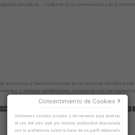
uridad periódicas. - Colaborar en la conservación y en el manten
mientos y tiempos establecidos, cumpliendo con las especifica
Consentimiento de Cookies
X
n inmediata
informaticos
sabados
sabados y domingos
electromecanico
Utilizamos cookies propias y de terceros para analizar
el uso del sitio web y/o mostrar publicidad relacionada
con tu preferencia sobre la base de un perfil elaborado