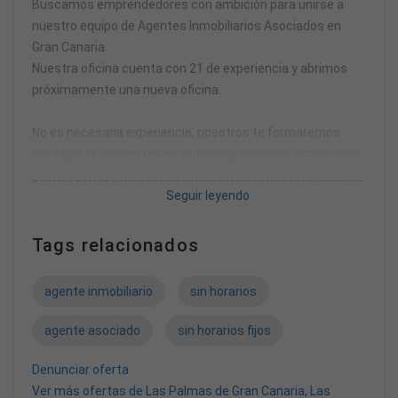
Buscamos emprendedores con ambición para unirse a
nuestro equipo de Agentes Inmobiliarios Asociados en
Gran Canaria.
Nuestra oficina cuenta con 21 de experiencia y abrimos
próximamente una nueva oficina.
No es necesaria experiencia, nosotros te formaremos
para que te conviertas en todo un profesional inmobiliario
de éxito.
Seguir leyendo
Contarás con nuestro asesoramiento y apoyo ¡nunca
estarás solo! Pero siempre con total autonomía, sin límite
de territorio ni horarios y la máxima remuneración del
Tags relacionados
mercado profesional con unos honorarios de mínimo el %
de los ingresos, con posibilidad de llegar hasta el 80 %.
agente inmobiliario
sin horarios
¿Qué hace un Agente Asociado a RE/MAX Lanzagorta
Central?
agente asociado
sin horarios fijos
· Clasifica nuevos clientes.
· Estudia el mercado donde trabaja.
Denunciar oferta
· Capta nuevos inmuebles para la venta.
Ver más ofertas de Las Palmas de Gran Canaria, Las