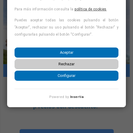
¡Serás tu propio jefe/a!
Para más información consulta la
política de cookies
.
Puedes aceptar todas las cookies pulsando el botón
"Aceptar", rechazar su uso pulsando el botón "Rechazar" y
configurarlas pulsando el botón "Configurar".
Aceptar
Rechazar
Cursos con prácticas en empresas
Configurar
"Cursos con prácticas en empresas:
Powered by
Insertia
consulta la oferta formativa disponible.
¡Precios con descuento!
"