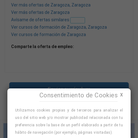
Ver más ofertas de Zaragoza, Zaragoza
Ver más ofertas de Zaragoza
Avísame de ofertas similares
Nuevo
Ver cursos de formación de Zaragoza, Zaragoza
Ver cursos de formación de Zaragoza
Comparte la oferta de empleo:
Enviar currículum
Consentimiento de Cookies
X
Volver
Utilizamos cookies propias y de terceros para analizar el
uso del sitio web y/o mostrar publicidad relacionada con tu
preferencia sobre la base de un perfil elaborado a partir de tu
hábito de navegación (por ejemplo, páginas visitadas).