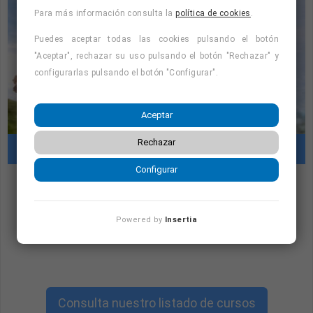
Para más información consulta la
política de cookies
.
Puedes aceptar todas las cookies pulsando el botón
"Aceptar", rechazar su uso pulsando el botón "Rechazar" y
configurarlas pulsando el botón "Configurar".
Aceptar
Rechazar
Cursos con prácticas en empresas
Configurar
"Cursos con prácticas en empresas:
consulta la oferta formativa disponible.
Powered by
Insertia
¡Precios con descuento!
"
Consulta nuestro listado de cursos