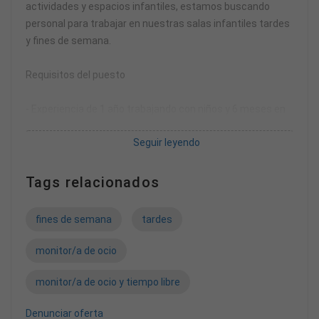
actividades y espacios infantiles, estamos buscando
personal para trabajar en nuestras salas infantiles tardes
y fines de semana.
Requisitos del puesto
- Experiencia de 1 año trabajando con niños y 6 meses en
atención al cliente.
Seguir leyendo
- Tener el certificado de delitos de naturaleza sexual
actualizado.
Tags relacionados
Se valorará:
- Título de monitor/a de ocio y tiempo libre.
fines de semana
tardes
- Poseer Diplomatura o Grado en Magisterio de cualquier
especialidad ó título de técnico/a en Educación Infantil
monitor/a de ocio
monitor/a de ocio y tiempo libre
Denunciar oferta