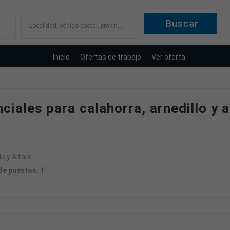
Localidad, código postal, provincia
Inicio
Ofertas de trabajo
Ver oferta
iales para calahorra, arnedillo y a
o y Alfaro
e puestos:
1