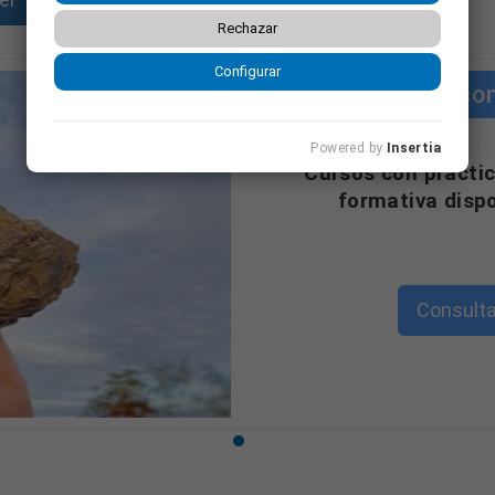
Rechazar
Configurar
Cursos co
Powered by
Insertia
"Cursos con práctic
formativa disp
Consulta