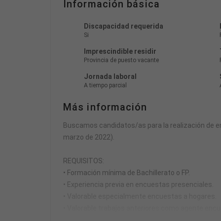
Información básica
Discapacidad requerida
Si
Imprescindible residir
Provincia de puesto vacante
Jornada laboral
A tiempo parcial
Más información
Buscamos candidatos/as para la realización de e
marzo de 2022).
REQUISITOS:
• Formación mínima de Bachillerato o FP.
• Experiencia previa en encuestas presenciales.
• Valorable especialmente encuestas a hogares.
• Valorable trabajos anteriores como agente encu
• Deseable manejo del programa Gandía Tesi.