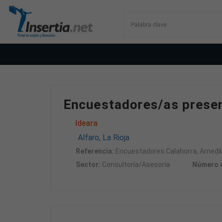
Encuestadores/as presenc
Ideara
Alfaro, La Rioja
Referencia:
Encuestadores Calahorra, Arnedill
Sector:
Consultoría/Asesoría
Número d