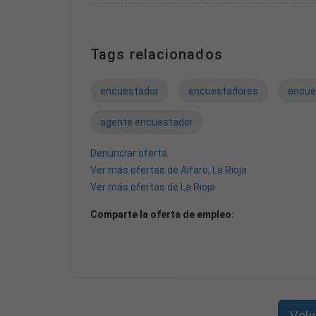
• Habilidades sociales, orientado al trato con públi
• Condiciones: Contrato laboral por obra o servi
realizar (en cada ruta hay que realizar 14 encues
Tags relacionados
• Tareas: Cierre de entrevistas presenciales, rea
de una operación estadística obligatoria.
encuestador
encuestadores
encue
agente encuestador
Denunciar oferta
Ver más ofertas de Alfaro, La Rioja
Ver más ofertas de La Rioja
Comparte la oferta de empleo:
Volv