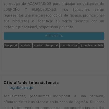
un equipo de AZAFATAS/OS para trabajar en estancos de
LOGROÑO Y ALREDEDORES. Tus funciones serán
representar una marca reconocida de tabaco, promocionar
sus productos e incentivar su venta, siempre con un
enfoque profesional, respetuoso y orienta...
VER OFERTA
temporal
azafata
contrato temporal
coordinador
jornada completa
l
Oficial/a de teleasistencia
Logroño, La Rioja
Actualmente, precisamos incorporar a una persona,
oficial/a de teleasistencia en la zona de Logroño. Su labor
incluirá intervenir en emergencias sociosanitarias, brindar