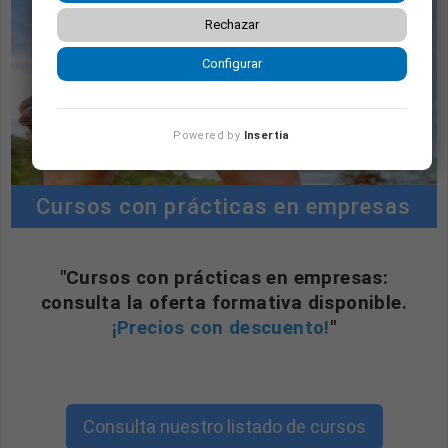
Rechazar
Configurar
Powered by
Insertia
Cursos con prácticas en empresas
"Cursos con prácticas en empresas:
consulta la oferta formativa disponible.
¡Precios con descuento!
"
Consulta nuestro listado de cursos