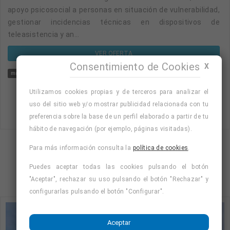
apoyo psicosocial a personas en situación de vulnerabilidad,
gestionar incidencias técnicas en dispositivos de
teleasistencia y an...
VER OFERTA
Consentimiento de Cookies
X
mañana
temporal
tarde
oficial/a de teleasistencia
sociosanitaria
noc
Utilizamos cookies propias y de terceros para analizar el
uso del sitio web y/o mostrar publicidad relacionada con tu
preferencia sobre la base de un perfil elaborado a partir de tu
hábito de navegación (por ejemplo, páginas visitadas).
Para más información consulta la
política de cookies
.
Mostrando página 1 de 26 (Total 104)
Puedes aceptar todas las cookies pulsando el botón
1
2
3
4
…
26
"Aceptar", rechazar su uso pulsando el botón "Rechazar" y
configurarlas pulsando el botón "Configurar".
Aceptar