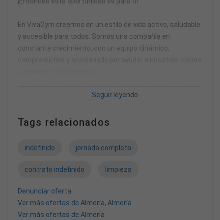
¡Entonces esta oportunidad es para ti!
En VivaGym creemos en un estilo de vida activo, saludable
y accesible para todos. Somos una compañía en
constante crecimiento, con un equipo dinámico,
comprometido y apasionado por ayudar a nuestros socios
a alcanzar sus objetivos.
Seguir leyendo
Buscamos personas con actitud positiva, energía, y
vocación de servicio para unirse a nuestra familia.Si
quieres formar parte de un entorno donde se valora el
Tags relacionados
esfuerzo, el desarrollo profesional y el trabajo en equipo,
¡te estamos esperando!
indefinido
jornada completa
El candidato/a ideal para este puesto debe poseer tanto
contrato indefinido
limpieza
conocimientos como profundidad técnica sobre la
empresa y el sector fitness. Será una persona central en
Denunciar oferta
el proceso de toma de decisiones del club, trabajando con
Ver más ofertas de Almería, Almería
múltiples personas de diferentes equipos cuando sea
Ver más ofertas de Almería