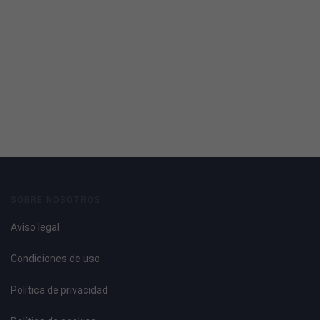
- Desarrollo profesional.
- Estabilidad laboral.
Requisitos mínimos:
-Licenciado/a en INEF o Graduado/a en Ciencias de la
Actividad Física y el Deporte o ADE o equivalente.
-Se valorara Master en gestión de instalaciones
deportivas
SOBRE NOSOTROS
-Experiencia al menos de 1 en puesto similar
Aviso legal
-Combinación de habilidades técnicas y personales, así
Condiciones de uso
como experiencia previa en la industria del fitness y, , en
puestos de liderazgo, gestión y dirección
Política de privacidad