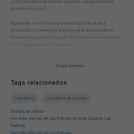
¿Eres mecánico de coches y buscas una oportunidad
laboral en Europa?
Highlander te ofrece la oportunidad perfecta para
desarrollar tu carrera en el sector de la automoción en
Holanda.¡No pierdas la ocasión de trabajar en el extranjero
en el trabajo que tanto te gusta!
Descripción del Trabajo:
Seguir leyendo
Reparaciones y mantenimiento de coches personales:
Mantén los vehículos en perfecto estado y realiza
Tags relacionados
cambios de neumáticos.
mecanico
mecanico de coches
Reparaciones de motor: Resuelve problemas y realiza
reparaciones complejas.
Denunciar oferta
Ver más ofertas de Las Palmas de Gran Canaria, Las
Servicio y mantenimiento: Asegúrate de que cada coche
Palmas
funcione de manera óptima.
Ver más ofertas de Las Palmas