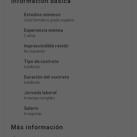
Información básica
Estudios mínimos
Ciclo formativo grado superior
Experiencia mínima
2 años
Imprescindible residir
No requerido
Tipo de contrato
Indefinido
Duración del contrato
Indefinido
Jornada laboral
A tiempo completo
Salario
A negociar
Más información