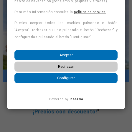
hábito de navegación (por ejemplo, páginas visitadas).
Para más información consulta la
política de cookies
.
Puedes aceptar todas las cookies pulsando el botón
"Aceptar", rechazar su uso pulsando el botón "Rechazar" y
configurarlas pulsando el botón "Configurar".
Aceptar
Rechazar
Cursos con prácticas en empresas
Configurar
"Cursos con prácticas en empresas:
Powered by
Insertia
consulta la oferta formativa disponible.
¡Precios con descuento!
"