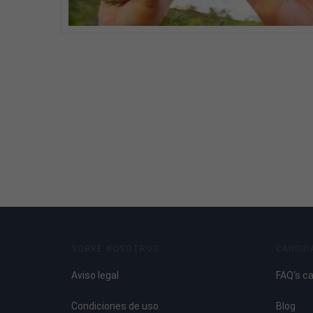
SOBRE NOSOTROS
CANDID
Aviso legal
FAQ's c
Condiciones de uso
Blog