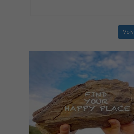
Asesoramiento y venta en productos y servicios
Gestión de contratos, tramitación y seguimiento.
Volv
Requisitos mínimos:
- Disponibilidad de incorporación a jornada compl
- Persona con experiencia previa en ventas, acost
- Experiencia demostrable como dependiente/a c