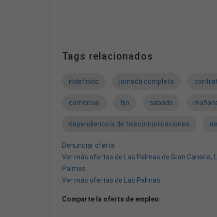
¿ QUÉ TE OFRECEMOS ?
- Puesto de trabajo estable con contrato indefini
Tags relacionados
- Salario fijo + variables por ventas.
indefinido
jornada completa
contrat
- Formación continua en productos y servicios de
comercial
fijo
sabado
mañana
- Incorporación a grupo lider nacional, que te ofre
dependiente/a de telecomunicaciones
de
Denunciar oferta
Ver más ofertas de Las Palmas de Gran Canaria, 
¿ CUALES SERÁN TUS FUNCIONES ?
Palmas
Ver más ofertas de Las Palmas
Gestión de la tienda.
Comparte la oferta de empleo:
Cumplimiento objetivos de ventas.