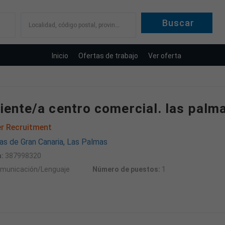
Localidad, código postal, provincia
Inicio
Ofertas de trabajo
Ver oferta
ente/a centro comercial. las palm
r Recruitment
s de Gran Canaria, Las Palmas
:
387998320
municación/Lenguaje
Número de puestos:
1