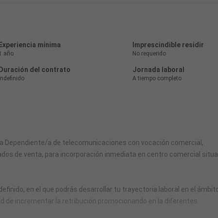
Experiencia mínima
Imprescindible residir
1 año
No requerido
Duración del contrato
Jornada laboral
Indefinido
A tiempo completo
a Dependiente/a de telecomunicaciones con vocación comercial,
ltados de venta, para incorporación inmediata en centro comercial situ
finido, en el que podrás desarrollar tu trayectoria laboral en el ámbit
idad de incrementar la retribución promocionando en la diferentes