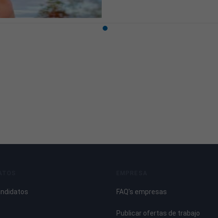
ATOS
EMPRESA
andidatos
FAQ's empresas
Publicar ofertas de trabajo