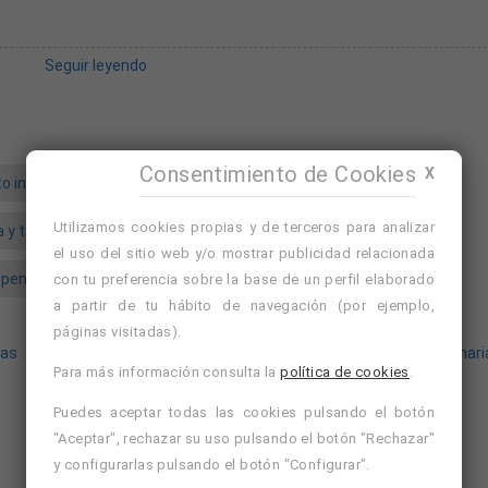
Seguir leyendo
do
Consentimiento de Cookies
X
o indefinido
mañana
incorporacion inmediata
 telecomunicaciones y tecnología.
Utilizamos cookies propias y de terceros para analizar
 y tarde
lunes a sabado
el uso del sitio web y/o mostrar publicidad relacionada
ce todas las posibilidades de desarrollo profesional
pendiente/a comercial
con tu preferencia sobre la base de un perfil elaborado
a partir de tu hábito de navegación (por ejemplo,
Avísame de ofertas similares
Nuevo
páginas visitadas).
Las
Ver cursos de formación de Las Palmas de Gran Canari
Para más información consulta la
política de cookies
.
Las Palmas
Ver cursos de formación de Las Palmas
Puedes aceptar todas las cookies pulsando el botón
"Aceptar", rechazar su uso pulsando el botón "Rechazar"
y configurarlas pulsando el botón "Configurar".