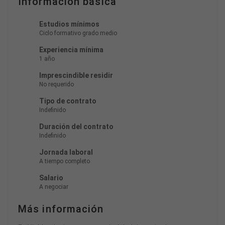
Información básica
Estudios mínimos
Ciclo formativo grado medio
Experiencia mínima
1 año
Imprescindible residir
No requerido
Tipo de contrato
Indefinido
Duración del contrato
Indefinido
Jornada laboral
A tiempo completo
Salario
A negociar
Más información