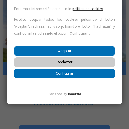
Para más información consulta la
política de cookies
.
Ambición comercial.
Puedes aceptar todas las cookies pulsando el botón
Experiencia en energía, inmobiliaria o sectores gran
"Aceptar", rechazar su uso pulsando el botón "Rechazar" y
consumo.
configurarlas pulsando el botón "Configurar".
Aceptar
Rechazar
Cursos con prácticas en empresas
Configurar
"Cursos con prácticas en empresas:
Powered by
Insertia
consulta la oferta formativa disponible.
¡Precios con descuento!
"