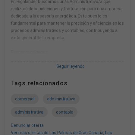
En Highlander buscamos un/a Administrativo/a que
realizará de liquidaciones y facturación para una empresa
dedicada a la asesoría energética. Este puesto es
fundamental para mantener la precisión y eficiencia en los
procesos administrativos y contables, contribuyendo al
éxito general de la empresa.
Responsabilidades:
Seguir leyendo
* Realizar liquidaciones mensuales y/o periódicas
conforme a las políticas establecidas.
* Administrar contraseñas y accesos de usuarios y
Tags relacionados
colaboradores, garantizando la seguridad y
confidencialidad de la información.
comercial
administrativo
* Configurar y mantener actualizados los perfiles de
usuarios en los sistemas.
administrativa
contable
* Elaborar y emitir facturas precisas, cumpliendo con las
normativas fiscales y contables.
Denunciar oferta
* Apoyar en la contabilización de operaciones y realizar
Ver más ofertas de Las Palmas de Gran Canaria, Las