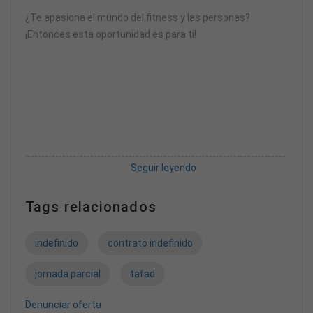
¿Te apasiona el mundo del fitness y las personas?
¡Entonces esta oportunidad es para ti!
Seguir leyendo
En VivaGym creemos en un estilo de vida activo, saludable
y accesible para todos. Somos una compañía en
Tags relacionados
constante crecimiento, con un equipo dinámico,
comprometido y apasionado por ayudar a nuestros socios
indefinido
contrato indefinido
a alcanzar sus objetivos.
jornada parcial
tafad
Buscamos personas con actitud positiva, energía, y
Denunciar oferta