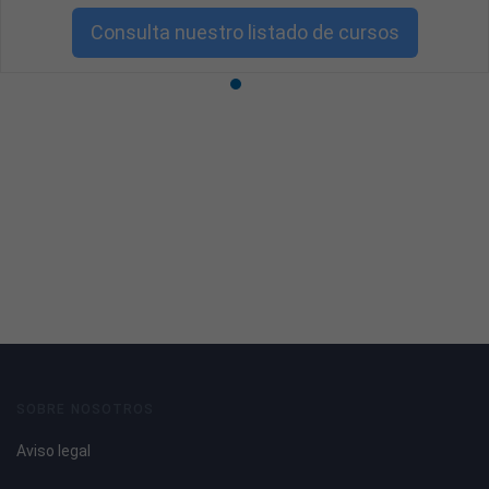
vida.
Consulta nuestro listado de cursos
Requisitos mínimos:
* TAFAD (técnico/a Actividades Física, Animación y
Deporte) y CFGS o CAF.
* Habilidades para sociabilizar, don de gentes y excelente
trato al cliente. ¡Tu eres parte de nuestra buena vibra!.
* Capacidad de trabajo en equipo, buena imagen y
apasionado/a del deporte.
* Experiencia demostrada impartiendo clases colectivas.
SOBRE NOSOTROS
Aviso legal