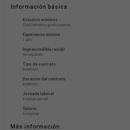
Información básica
Estudios mínimos
Ciclo formativo grado superior
Experiencia mínima
1 año
Imprescindible residir
No requerido
Tipo de contrato
Indefinido
Duración del contrato
Indefinido
Jornada laboral
A tiempo parcial
Salario
A negociar
Más información