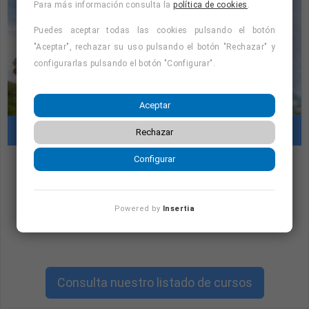
Para más información consulta la
política de cookies
.
Posibilidad de trabajar por sistema de comisionamiento.
Puedes aceptar todas las cookies pulsando el botón
Ambición comercial.
"Aceptar", rechazar su uso pulsando el botón "Rechazar" y
configurarlas pulsando el botón "Configurar".
Experiencia en energía, inmobiliaria o sectores gran
consumo.
Aceptar
Cursos con prácticas en empresas
Rechazar
Configurar
"Cursos con prácticas en empresas:
consulta la oferta formativa disponible.
Powered by
Insertia
¡Precios con descuento!
"
Consulta nuestro listado de cursos