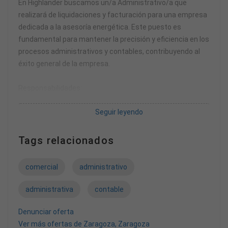
En Highlander buscamos un/a Administrativo/a que
realizará de liquidaciones y facturación para una empresa
dedicada a la asesoría energética. Este puesto es
fundamental para mantener la precisión y eficiencia en los
procesos administrativos y contables, contribuyendo al
éxito general de la empresa.
Responsabilidades:
Seguir leyendo
* Realizar liquidaciones mensuales y/o periódicas
conforme a las políticas establecidas.
* Administrar contraseñas y accesos de usuarios y
Tags relacionados
colaboradores, garantizando la seguridad y
confidencialidad de la información.
comercial
administrativo
* Configurar y mantener actualizados los perfiles de
usuarios en los sistemas.
administrativa
contable
* Elaborar y emitir facturas precisas, cumpliendo con las
normativas fiscales y contables.
Denunciar oferta
* Apoyar en la contabilización de operaciones y realizar
Ver más ofertas de Zaragoza, Zaragoza