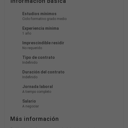
Información básica
Estudios mínimos
Ciclo formativo grado medio
Experiencia mínima
1 año
Imprescindible residir
No requerido
Tipo de contrato
Indefinido
Duración del contrato
Indefinido
Jornada laboral
A tiempo completo
Salario
A negociar
Más información