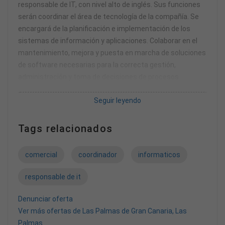
responsable de IT, con nivel alto de inglés. Sus funciones
serán coordinar el área de tecnología de la compañía. Se
encargará de la planificación e implementación de los
sistemas de información y aplicaciones. Colaborar en el
mantenimiento, mejora y puesta en marcha de soluciones
de software necesarias para la correcta gestión,
administración y toma de decisiones de procesos
empresariales y de sus usuari@s.
Seguir leyendo
Responsable de definir y diseñar, junto con la dirección de
IT, las soluciones de software necesarias para la correcta
Tags relacionados
gestión en el ámbito comercial, logístico, productivo,
financiero y de gestión con el fin de digitalizar tareas e
comercial
coordinador
informaticos
integrarlas en el ERP (Sap Business One), ofreciendo flujos
de trabajo totalmente automatizados y optimizados.
responsable de it
Seleccionar e implantar estas soluciones.
Entender los problemas de negocio y los retos de
Denunciar oferta
información a la que la organización se enfrenta
Ver más ofertas de Las Palmas de Gran Canaria, Las
diariamente determinando qué flujos pueden ser
Palmas