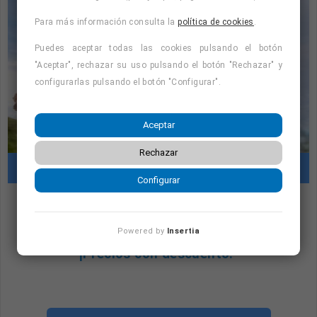
Para más información consulta la
política de cookies
.
Puedes aceptar todas las cookies pulsando el botón
"Aceptar", rechazar su uso pulsando el botón "Rechazar" y
configurarlas pulsando el botón "Configurar".
Aceptar
Rechazar
Cursos con prácticas en empresas
Configurar
"Cursos con prácticas en empresas:
Powered by
Insertia
consulta la oferta formativa disponible.
¡Precios con descuento!
"