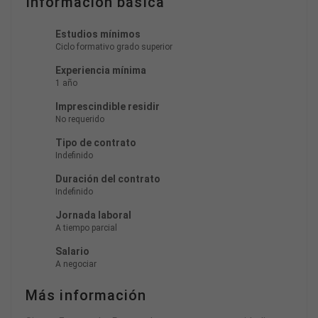
Información básica
Estudios mínimos
Ciclo formativo grado superior
Experiencia mínima
1 año
Imprescindible residir
No requerido
Tipo de contrato
Indefinido
Duración del contrato
Indefinido
Jornada laboral
A tiempo parcial
Salario
A negociar
Más información