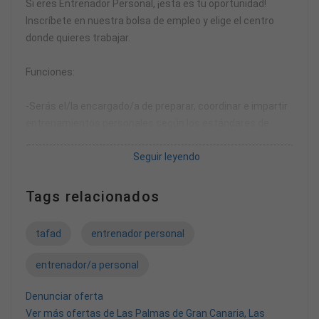
Si eres Entrenador Personal, ¡esta es tu oportunidad!
Inscríbete en nuestra bolsa de empleo y elige el centro
donde quieres trabajar.
Funciones:
-Serás el/la encargado/a de preparar, coordinar e impartir
entrenamientos personales según los estándares de
calidad requeridos, mejorando la salud del cliente,
Seguir leyendo
aumentando la motivación y contribuyendo a su diversión.
- Captación de clientes al servicio de entrenamiento
Tags relacionados
personal.
tafad
entrenador personal
Requisitos mínimos:
- TAFAD (técnico/a Actividades Física, Animación y
entrenador/a personal
Deporte).
Denunciar oferta
- Licenciatura/Graduado en CAFYD.
Ver más ofertas de Las Palmas de Gran Canaria, Las