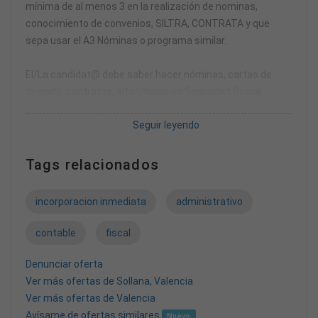
mínima de al menos 3 en la realización de nominas,
conocimiento de convenios, SILTRA, CONTRATA y que
sepa usar el A3 Nóminas o programa similar.
El/La candidat@ debe saber hacer nóminas, cartas de
despido, contratos, altas/bajas en Seguridad Social,
jubilaciones, pago único, altas/bajas de autónomos,
Seguir leyendo
amonestaciones, presentación de seguros sociales, y
modelos 111 y 190.
Tags relacionados
Se valorará positivamente que tenga nociones de
fiscal/contable.
incorporacion inmediata
administrativo
Por favor, abstenerse gente sin experiencia demostrable.
contable
fiscal
Incorporación inmediata. Contrato de 31h semanales.
Oficina en Benifaio.
Denunciar oferta
Ver más ofertas de Sollana, Valencia
Ver más ofertas de Valencia
Avísame de ofertas similares
Nuevo