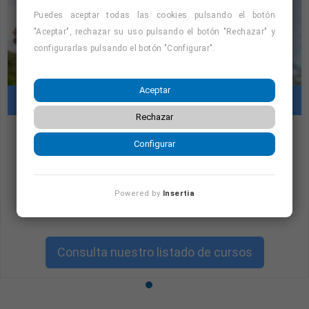
Puedes aceptar todas las cookies pulsando el botón
"Aceptar", rechazar su uso pulsando el botón "Rechazar" y
configurarlas pulsando el botón "Configurar".
Aceptar
Cursos con prácticas en empresas
Rechazar
Configurar
"Cursos con prácticas en empresas:
consulta la oferta formativa disponible.
¡Precios con descuento!
"
Powered by
Insertia
Consulta nuestro listado de cursos