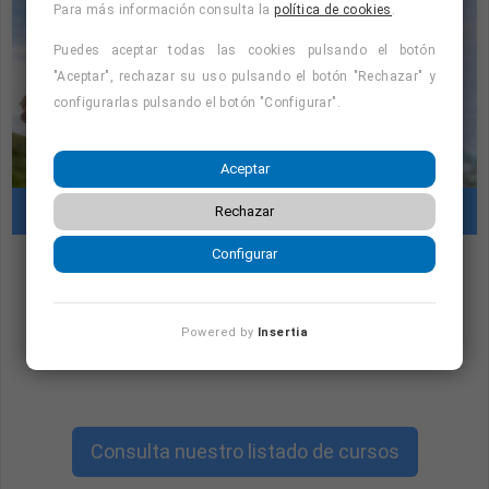
Para más información consulta la
política de cookies
.
Puedes aceptar todas las cookies pulsando el botón
"Aceptar", rechazar su uso pulsando el botón "Rechazar" y
configurarlas pulsando el botón "Configurar".
Aceptar
Cursos con prácticas en empresas
Rechazar
Configurar
"Cursos con prácticas en empresas:
consulta la oferta formativa disponible.
Powered by
Insertia
¡Precios con descuento!
"
Consulta nuestro listado de cursos