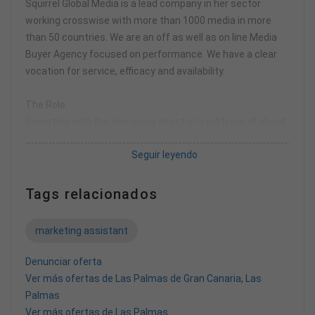
Squirrel Global Media is a lead company in her sector
working crosswise with more than 1000 media in more
than 50 countries. We are an off as well as on line Media
Buyer Agency focused on performance. We have a clear
vocation for service, efficacy and availability.
The Role:
Reporting with the managing director/a will learn all about
how a media buying agency works with the chance to
Seguir leyendo
growth with us in the next future.
This progressive role would suit a candidate with a
business/marketing qualification (or similar), with an
Tags relacionados
organised individual with exceptional attention to detail
and ability to work within tight deadlines, adjust to
marketing assistant
changes in priorities, and balance short-term needs with
long-term strategic initiatives.
Denunciar oferta
Candidate must be proficient in office applications and
Ver más ofertas de Las Palmas de Gran Canaria, Las
computer equipment as required.
Palmas
Ver más ofertas de Las Palmas