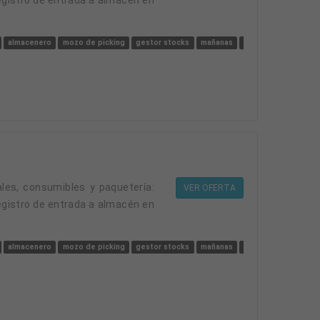
almacenero
mozo de picking
gestor stocks
mañanas
ayudante de inventa
VER OFERTA
egistro de entrada a almacén en
almacenero
mozo de picking
gestor stocks
mañanas
ayudante de inventa