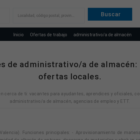
Localidad, código postal, provincia
Inicio
Ofertas de trabajo
administrativo/a de almacén
es de administrativo/a de almacén:
ofertas locales.
 cerca de ti: vacantes para ayudantes, aprendices y oficiales, con
administrativo/a de almacén, agencias de empleo y ETT.
midad de albarán de entrega, descarga de materiales y chek-in, r