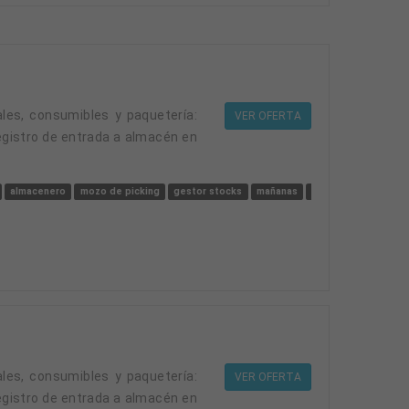
VER OFERTA
egistro de entrada a almacén en
almacenero
mozo de picking
gestor stocks
mañanas
ayudante de inventa
VER OFERTA
egistro de entrada a almacén en