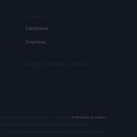
CONTACTO
Candidatos
Empresas
SÍGUENOS EN REDES SOCIALES
Insertia.net © 2026 Todos los derechos reservados
Preferencias de cookies
Curso de jardinería en Alaquàs: Formación Teórica y Práctica
Curso auxiliar administrativa/o en Benalmádena -con prácticas empresa-