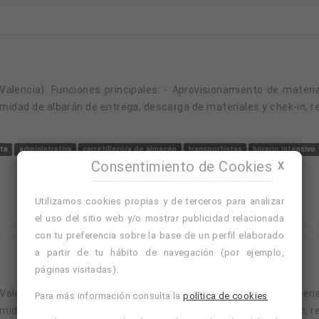
midad de albarán de entrega, descarga de materiales y chek-in, r
ta
administrativa
carretillero/a de almacén
transportistas
horario intensivo
Consentimiento de Cookies
X
Utilizamos cookies propias y de terceros para analizar
el uso del sitio web y/o mostrar publicidad relacionada
con tu preferencia sobre la base de un perfil elaborado
a partir de tu hábito de navegación (por ejemplo,
páginas visitadas).
Para más información consulta la
política de cookies
.
midad de albarán de entrega, descarga de materiales y chek-in, r