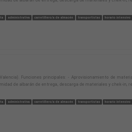
ta
administrativa
carretillero/a de almacén
transportistas
horario intensivo
midad de albarán de entrega, descarga de materiales y chek-in, r
ta
administrativa
carretillero/a de almacén
transportistas
horario intensivo