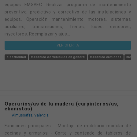
equipos EMSAEC. Realizar programa de mantenimiento
preventivo, predictivo y correctivo de las instalaciones y
equipos. Operación mantenimiento motores, sistemas
auxiliares, transmisiones, frenos, luces, sensores,
inyectores. Reemplazar y ajus...
VER OFERTA
electricidad
mecánico de vehículos en general
mecanico camiones
mecani
Operarios/as de la madera (carpinteros/as,
ebanistas)
Almussafes, Valencia
Funciones principales: - Montaje de mobiliario modular de
cocinas y armarios - Corte y canteado de tableros de