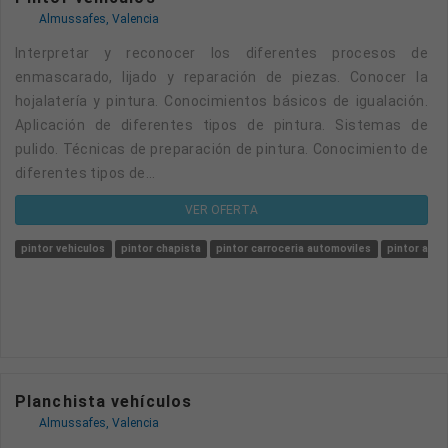
Almussafes, Valencia
Interpretar y reconocer los diferentes procesos de
enmascarado, lijado y reparación de piezas. Conocer la
hojalatería y pintura. Conocimientos básicos de igualación.
Aplicación de diferentes tipos de pintura. Sistemas de
pulido. Técnicas de preparación de pintura. Conocimiento de
diferentes tipos de...
VER OFERTA
pintor vehiculos
pintor chapista
pintor carroceria automoviles
pintor aut
Planchista vehículos
Almussafes, Valencia