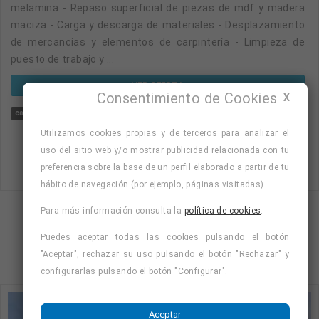
melamina - Repaso superficial de piezas de mdf y madera
maciza - Carga y descarga de materiales - Desplazamiento
de mercancías y elementos de carpintería - Limpieza de
puesto de trabajo y ...
VER OFERTA
Consentimiento de Cookies
X
carpintero con experiencia
limpieza
carpintero cocinas
carpintero ebanis
Utilizamos cookies propias y de terceros para analizar el
uso del sitio web y/o mostrar publicidad relacionada con tu
preferencia sobre la base de un perfil elaborado a partir de tu
hábito de navegación (por ejemplo, páginas visitadas).
Para más información consulta la
política de cookies
.
Mostrando página 1 de 3 (Total 10)
Puedes aceptar todas las cookies pulsando el botón
1
2
3
"Aceptar", rechazar su uso pulsando el botón "Rechazar" y
configurarlas pulsando el botón "Configurar".
Aceptar